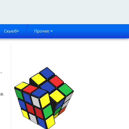
Скьюб
Прочее
-
а.