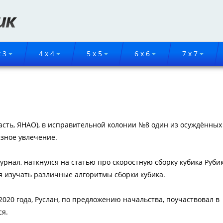
x 3
4 x 4
5 x 5
6 x 6
7 x 7
асть, ЯНАО), в исправительной колонии №8 один из осуждённых 
езное увлечение.
журнал, наткнулся на статью про скоростную сборку кубика Рубик
я изучать различные алгоритмы сборки кубика.
 2020 года, Руслан, по предложению начальства, поучаствовал в
ся.